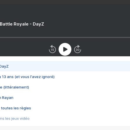
 Battle Royale - DayZ
 DayZ
 a 13 ans (et vous l'avez ignoré)
e (littéralement)
im Rayan
 toutes les règles
s les jeux vidéo
us choquant de Rockstar ? - Le scandale BULLY