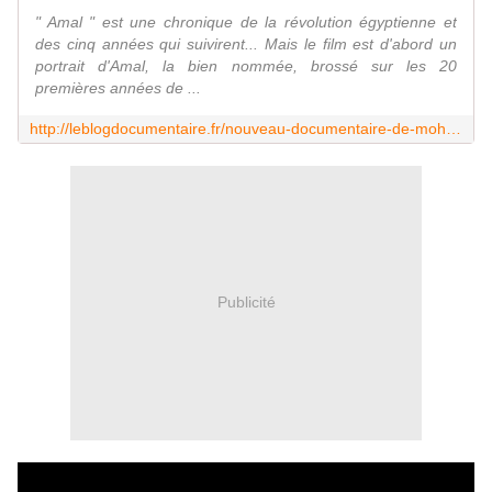
" Amal " est une chronique de la révolution égyptienne et
des cinq années qui suivirent... Mais le film est d'abord un
portrait d'Amal, la bien nommée, brossé sur les 20
premières années de ...
http://leblogdocumentaire.fr/nouveau-documentaire-de-mohamed-siam-sintitule-amal-ca-veut-dire-espoir/
Publicité