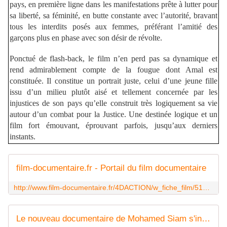
pays, en première ligne dans les manifestations prête à lutter pour
sa liberté, sa féminité, en butte constante avec l’autorité, bravant
tous les interdits posés aux femmes, préférant l’amitié des
garçons plus en phase avec son désir de révolte.
Ponctué de flash-back, le film n’en perd pas sa dynamique et
rend admirablement compte de la fougue dont Amal est
constituée. Il constitue un portrait juste, celui d’une jeune fille
issu d’un milieu plutôt aisé et tellement concernée par les
injustices de son pays qu’elle construit très logiquement sa vie
autour d’un combat pour la Justice. Une destinée logique et un
film fort émouvant, éprouvant parfois, jusqu’aux derniers
instants.
film-documentaire.fr - Portail du film documentaire
http://www.film-documentaire.fr/4DACTION/w_fiche_film/51926_1
Le nouveau documentaire de Mohamed Siam s'intitule " Amal ", et ça veut dire " espoir " - Le Blog documentaire