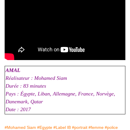
AMAL
Réalisateur :
Mohamed Siam
Durée : 83 minutes
Pays : Égypte, Liban, Allemagne, France, Norvège,
Danemark, Qatar
Date : 2017
#Mohamed Siam
#Egypte
#Label IB
#portrait
#femme
#police