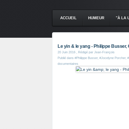
ACCUEIL
HUMEUR
"À LA 
Le yin & le yang - Philippe Busser
20 Juin 2016
, Rédigé par Jean-François
Publié dans
#Philippe Busser
,
#Jocelyne Porcher
,
#
documentaires