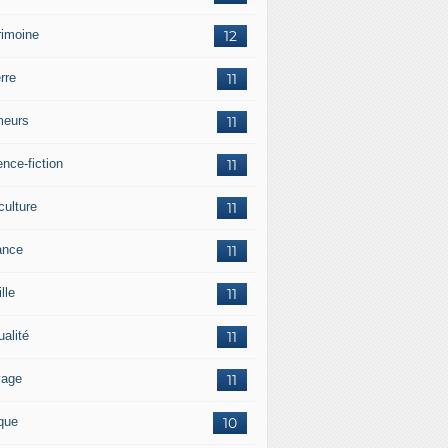
rimoine
12
rre
11
eurs
11
nce-fiction
11
culture
11
ance
11
lle
11
ualité
11
vage
11
ique
10