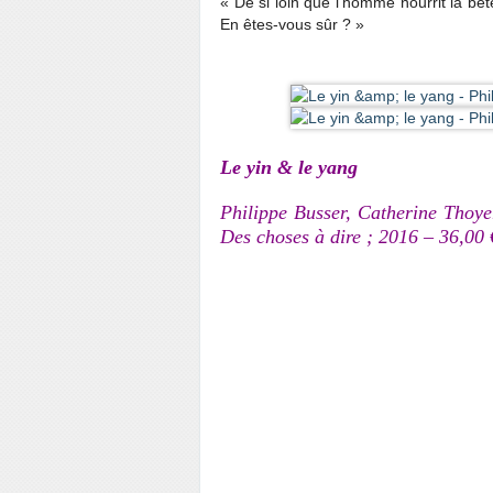
« De si loin que l’homme nourrit la bête
En êtes-vous sûr ? »
Le yin & le yang
Philippe Busser, Catherine Thoyer
Des choses à dire ; 2016 – 36,00 