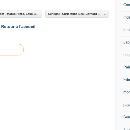
Con
Jan Karski, l’homme qui a découvert l’holocauste - Marco Rizzo, Lelio Bonaccorso
Sunlight - Christophe Bec, Bernard Khattou
Ind
Retour à l'accueil
Isra
Lab
Lou
Pal
Edm
mor
pay
Ber
Jap