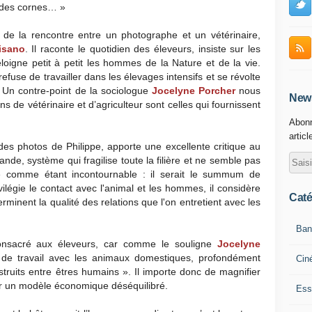
 des cornes… »
de la rencontre entre un photographe et un vétérinaire,
isano
. Il raconte le quotidien des éleveurs, insiste sur les
loigne petit à petit les hommes de la Nature et de la vie.
refuse de travailler dans les élevages intensifs et se révolte
r. Un contre-point de la sociologue
Jocelyne Porcher
nous
News
s de vétérinaire et d’agriculteur sont celles qui fournissent
Abonn
articl
des photos de Philippe, apporte une excellente critique au
ande, système qui fragilise toute la filière et ne semble pas
nté comme étant incontournable : il serait le summum de
ivilégie le contact avec l'animal et les hommes, il considère
Caté
rminent la qualité des relations que l'on entretient avec les
Ban
nsacré aux éleveurs, car comme le souligne
Jocelyne
 de travail avec les animaux domestiques, profondément
Cin
truits entre êtres humains ». Il importe donc de magnifier
r un modèle économique déséquilibré.
Ess