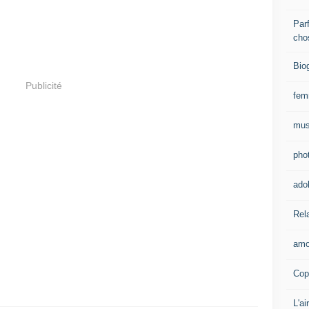
Parf
cho
Bio
Publicité
fe
mus
pho
ado
Rel
amo
Cop
L'ai