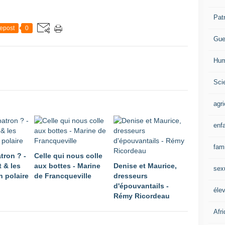
Pat
epost
0
Gue
Hum
Scie
agri
enf
fami
atron ? -
Celle qui nous colle
 & les
aux bottes - Marine
Denise et Maurice,
sex
 polaire
de Francqueville
dresseurs
d'épouvantails -
éle
Rémy Ricordeau
Afr