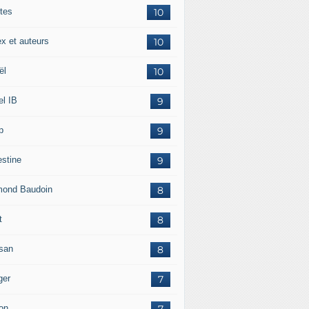
tes
10
ex et auteurs
10
ël
10
el IB
9
p
9
estine
9
ond Baudoin
8
t
8
san
8
ger
7
on
7