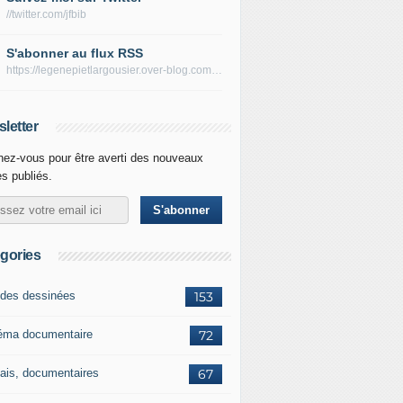
//twitter.com/jfbib
S'abonner au flux RSS
https://legenepietlargousier.over-blog.com/rss
letter
ez-vous pour être averti des nouveaux
es publiés.
gories
des dessinées
153
éma documentaire
72
ais, documentaires
67