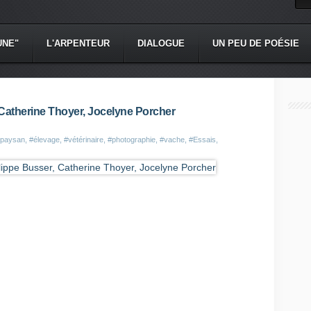
UNE"
L'ARPENTEUR
DIALOGUE
UN PEU DE POÉSIE
, Catherine Thoyer, Jocelyne Porcher
paysan
,
#élevage
,
#vétérinaire
,
#photographie
,
#vache
,
#Essais,