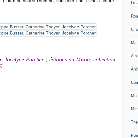
 et la bête nourrit l’homme, vous dira-t-on, c’est la nature.
Le 
Ro
Cin
Man
Alb
, Jocelyne Porcher ; éditions du Miroir, collection
€
Ani
Com
Mus
Mas
Thé
Poé