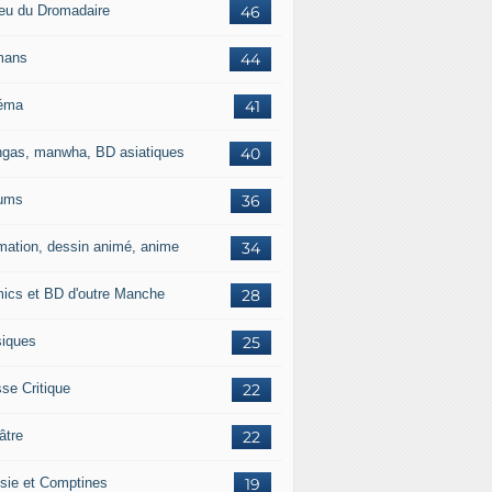
jeu du Dromadaire
46
mans
44
éma
41
gas, manwha, BD asiatiques
40
ums
36
mation, dessin animé, anime
34
ics et BD d'outre Manche
28
iques
25
se Critique
22
âtre
22
sie et Comptines
19