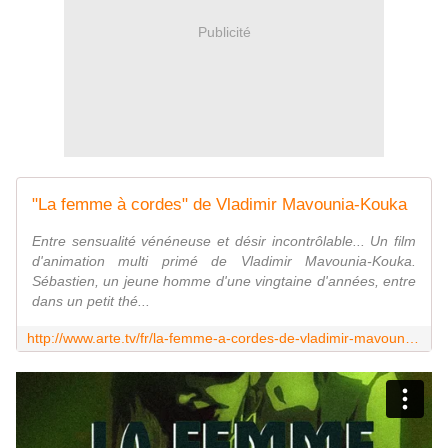
Publicité
"La femme à cordes" de Vladimir Mavounia-Kouka
Entre sensualité vénéneuse et désir incontrôlable... Un film
d'animation multi primé de Vladimir Mavounia-Kouka.
Sébastien, un jeune homme d'une vingtaine d'années, entre
dans un petit thé...
http://www.arte.tv/fr/la-femme-a-cordes-de-vladimir-mavounia-kouka/7411872,CmC=7411586.html