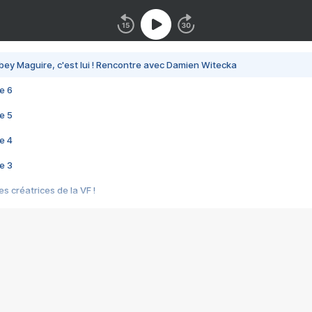
bey Maguire, c'est lui ! Rencontre avec Damien Witecka
e 6
e 5
e 4
e 3
s créatrices de la VF !
e 2
e 1
e Mektoub My Love arrive enfin ! Rencontre avec Shaïn Boumedine et Sal
i : après Toni en famille