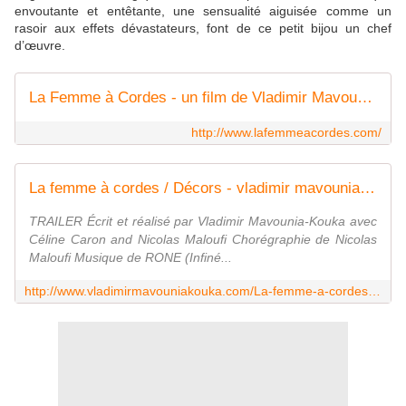
envoutante
et entêtan
te
, une sensualité aiguisée comme un
rasoir aux effets dévastateurs,
font de ce petit bijou un chef
d’œuvre.
La Femme à Cordes - un film de Vladimir Mavounia-Kouka
http://www.lafemmeacordes.com/
La femme à cordes / Décors - vladimir mavounia-kouka
TRAILER Écrit et réalisé par Vladimir Mavounia-Kouka avec
Céline Caron and Nicolas Maloufi Chorégraphie de Nicolas
Maloufi Musique de RONE (Infiné...
http://www.vladimirmavouniakouka.com/La-femme-a-cordes-Decors